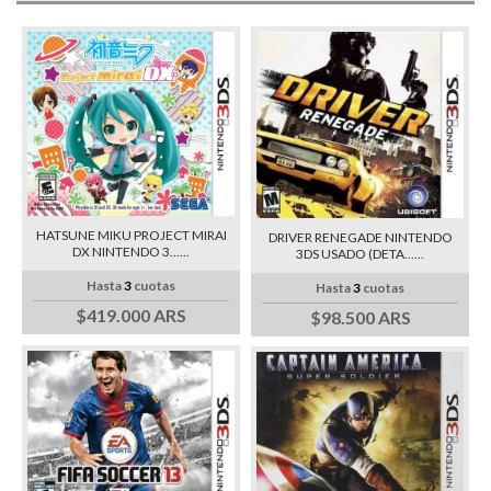
HATSUNE MIKU PROJECT MIRAI
DRIVER RENEGADE NINTENDO
DX NINTENDO 3......
3DS USADO (DETA......
Hasta
3
cuotas
Hasta
3
cuotas
$419.000 ARS
$98.500 ARS