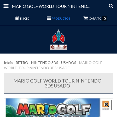
MARIO GOLF WORLD TOUR NINTENDO 3DS USADO
0
INICIO
PRODUCTOS
CARRITO
Inicio
-
RETRO
-
NINTENDO 3DS
-
USADOS
-
MARIO GOLF
WORLD TOUR NINTENDO 3DS USADO
MARIO GOLF WORLD TOUR NINTENDO
3DS USADO