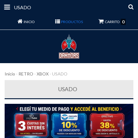
USADO
0
INICIO
PRODUCTOS
CARRITO
Inicio
-
RETRO
-
XBOX
-
USADO
USADO