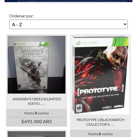
Ordenar por:
ASSASSIN'S CREED III LIMITED
EDITIO......
Hasta
3
cuotas
PROTOTYPE 2 BLACKWATCH
$691.000 ARS
COLLECTOR'S......
Hasta
3
cuotas