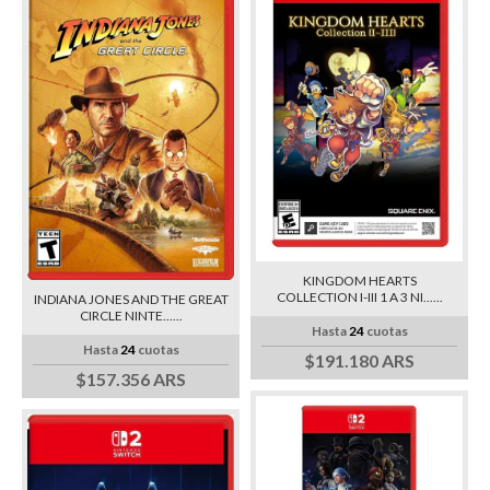
KINGDOM HEARTS
COLLECTION I-III 1 A 3 NI......
INDIANA JONES AND THE GREAT
CIRCLE NINTE......
Hasta
24
cuotas
Hasta
24
cuotas
$191.180 ARS
$157.356 ARS