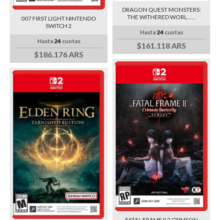
DRAGON QUEST MONSTERS:
THE WITHERED WORL......
007 FIRST LIGHT NINTENDO
SWITCH 2
Hasta
24
cuotas
Hasta
24
cuotas
$161.118 ARS
$186.176 ARS
FATAL FRAME II 2 CRIMSON