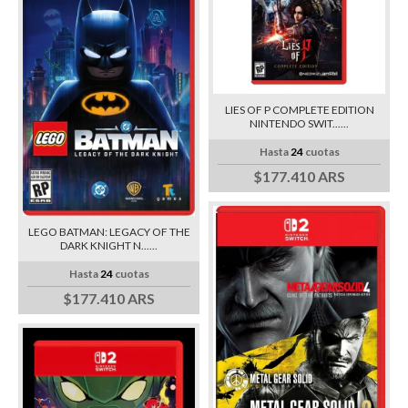
LIES OF P COMPLETE EDITION
NINTENDO SWIT......
Hasta
24
cuotas
$177.410 ARS
LEGO BATMAN: LEGACY OF THE
DARK KNIGHT N......
Hasta
24
cuotas
$177.410 ARS