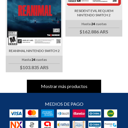
RESIDENT EVIL REQUIEM
NINTENDO SWITCH 2
Hasta
24
cuotas
$162.886 ARS
REANIMAL NINTENDO SWITCH 2
Hasta
24
cuotas
$103.835 ARS
Mostrar más productos
MEDIOS DE PAGO