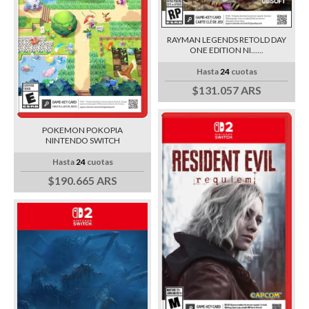
RAYMAN LEGENDS RETOLD DAY
ONE EDITION NI......
Hasta
24
cuotas
$131.057 ARS
POKEMON POKOPIA
NINTENDO SWITCH
Hasta
24
cuotas
$190.665 ARS