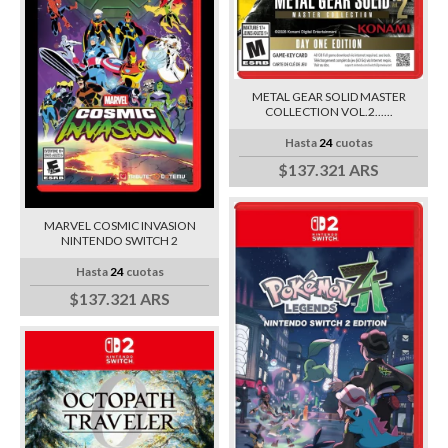
METAL GEAR SOLID MASTER
COLLECTION VOL.2......
Hasta
24
cuotas
$137.321 ARS
MARVEL COSMIC INVASION
NINTENDO SWITCH 2
Hasta
24
cuotas
$137.321 ARS